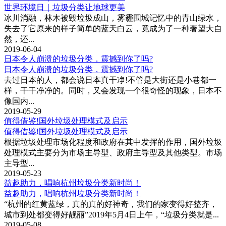
世界环境日｜垃圾分类让地球更美
冰川消融，林木被毁垃圾成山，雾霾围城记忆中的青山绿水，
失去了它原来的样子简单的蓝天白云，竟成为了一种奢望大自
然，还...
2019-06-04
日本令人崩溃的垃圾分类，震撼到你了吗?
日本令人崩溃的垃圾分类，震撼到你了吗?
去过日本的人，都会说日本真干净!不管是大街还是小巷都一
样，干干净净的。同时，又会发现一个很奇怪的现象，日本不
像国内...
2019-05-29
值得借鉴!国外垃圾处理模式及启示
值得借鉴!国外垃圾处理模式及启示
根据垃圾处理市场化程度和政府在其中发挥的作用，国外垃圾
处理模式主要分为市场主导型、政府主导型及其他类型。市场
主导型...
2019-05-23
益趣助力，唱响杭州垃圾分类新时尚！
益趣助力，唱响杭州垃圾分类新时尚！
“杭州的红黄蓝绿，真的真的好神奇，我们的家变得好整齐，
城市到处都变得好靓丽”2019年5月4日上午，“垃圾分类就是...
2019-05-08