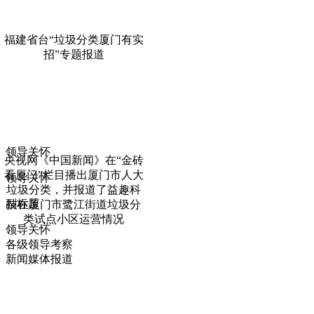
福建省台“垃圾分类厦门有实
招”专题报道
领导关怀
央视网《中国新闻》在“金砖
看厦门”栏目播出厦门市人大
领导关怀
垃圾分类，并报道了益趣科
副标题
技在厦门市鹭江街道垃圾分
类试点小区运营情况
领导关怀
各级领导考察
新闻媒体报道