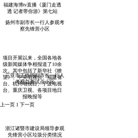
福建海博tv直播《厦门走透
透 记者带你游》第七站
扬州市副市长一行人参观考
察先锋营小区
项目开展以来，全国各地各
级新闻媒体争相报道了10余
次。其中包括了新华社《瞭
三亚市王铁明副市长一行人
望》、中央电视台、福建省
考察益趣试点小区
台、杭州电视台、宁波电视
台、重庆卫视、各项目地日
报晚报等
上一页
1
下一页
浙江诸暨市建设局领导参观
先锋营小区垃圾分类情况