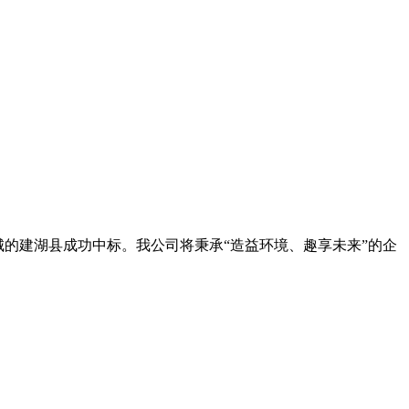
城的建湖县成功中标。
我公司将秉承“
造益环境、趣享未来
”的企