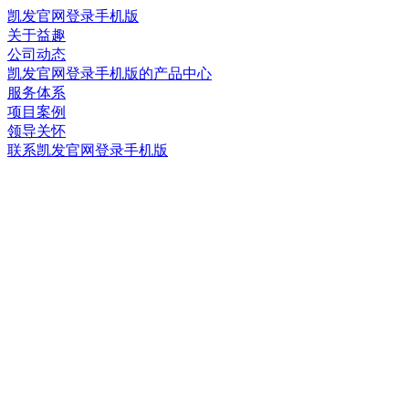
凯发官网登录手机版
关于益趣
公司动态
凯发官网登录手机版的产品中心
服务体系
项目案例
领导关怀
联系凯发官网登录手机版