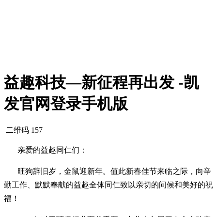
益趣科技—新征程再出发 -凯
发官网登录手机版
二维码
157
亲爱的益趣
同仁们
：
旺狗辞旧岁，金鼠迎新年。值此新春佳节来临之际，向辛
勤工作、默默奉献的益趣全体
同仁
致以亲切的问候和美好的祝
福！