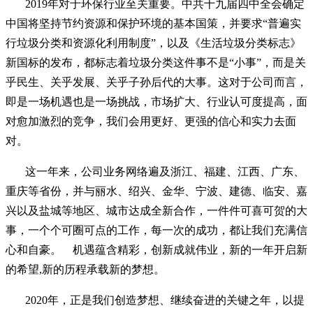
2019年对于环保行业
至关重要。
中共十九届四中全会
确定
中国将坚持节约资源和保护环境的基本国策，并要求“普遍实
行垃圾分类和资源化利用制度”
，以及
《生活垃圾分类标志》
新国标的发布，都标志着
垃圾分类这件事不是“小事”，而是关
乎民生、关乎发展、关乎子孙后代的大事
。这对于公司而言，
即是一场机遇也是一场挑战，市场扩大、行业认可度提高，
面
对愈加
激烈
的竞争
，
我们会用更好、更强的信心和实力去面
对。
这一年
来
，
公司业务网络遍及浙江、福建、江西、广东、
重庆等省份
，并与
丽水、绍兴
、
金华、宁波、
建德
、
临安、嘉
兴
以及
盐城
等
地区
、城市
达成全新合作
，
一件件可喜可贺的大
事，
一个个可圈可点的工作，
每一次的成功，都让我们充满信
心和自豪。
机遇蕴含精彩，创新成就伟业，新的一年开启新
的希望,新的历程承载新的梦想。
2020年，正是我们创造梦想、继续奋进的关键之年，以提