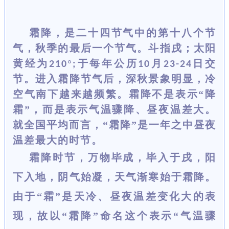
霜降，是二十四节气中的第十八个节
气，秋季的最后一个节气。斗指戌
；太阳
黄经为
°
于每年公历
月
日交
210
;
10
23-24
节。进入霜降节气后，深秋景象明显，冷
空气南下越来越频繁。霜降不是表示“降
霜”，而是表示气温骤降、昼夜温差大。
就全国平均而言，“霜降”是一年之中昼夜
温差最大的时节。
霜降时节，万物毕成，毕入于戌，阳
下入地，阴气始凝，天气渐寒始于霜降。
由于
“霜”是天冷、昼夜温差变化大的表
现，故以“霜降”命名这个表示“气温骤