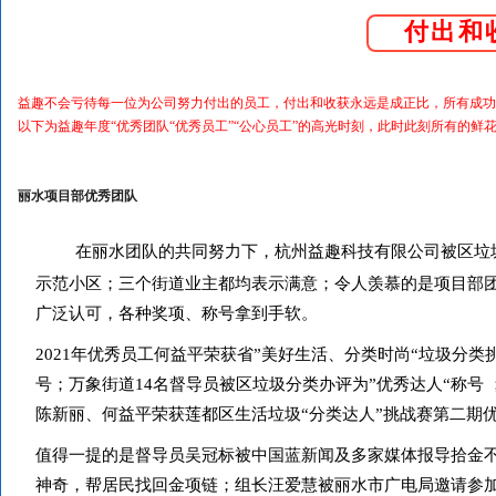
付出和
益趣不会亏待每一位为公司努力付出的员工，付出和收获永远是成正比，所有成功
以下为益趣年度“优秀团队“优秀员工”“公心员工”的高光时刻，此时此刻所有的
丽水项目部优秀团队
在丽水团队的共同努力下，杭州益趣科技有限公司被区垃
示范小区；三个街道业主都均表示满意；令人羡慕的是项目部
广泛认可，各种奖项、称号拿到手软。
2021年优秀员工何益平荣获省”美好生活、分类时尚“垃圾分
号；万象街道14名督导员被区垃圾分类办评为”优秀达人“称号 
陈新丽、何益平荣获莲都区生活垃圾“分类达人”挑战赛第二期
值得一提的是督导员吴冠标被中国蓝新闻及多家媒体报导拾金
神奇，帮居民找回金项链；组长汪爱慧被丽水市广电局邀请参