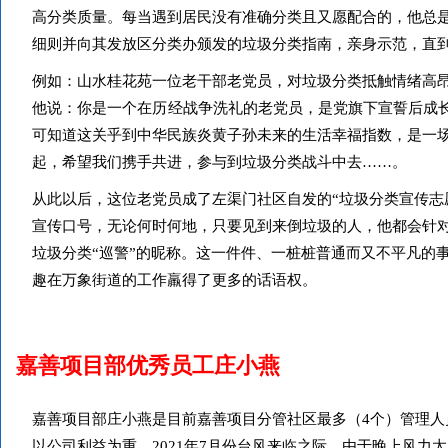
高分类质量。每当遇到居民没有准确分类且又愿配合的，他总是
细则并向其发放区分类办颁发的垃圾分类指南，亲身示范，直
例如：山水桂花苑一位老干部老党员，对垃圾分类抵触情绪高
他说：你是一个在
历经
战争洗礼的老党员，是党旗下宣誓后成
可知道这关乎到中华民族炎黄子孙未来的生活幸福指数，是一
起，希望我们携手共进，参与到垃圾分类战斗中去……。
从此以后，这位老党员成了左渠门社区自发的“垃圾分类宣传志
宣传口号，无论何时何地，只要见到来倒垃圾的人，他都会针
垃圾分类“巡警”的昵称。这一件件、一桩桩普通而又不平凡的
趣在万象街道的工作羸得了更多的话语权。
嘉善项目部优秀员工庄小燕
嘉善项目
部庄小燕是目前嘉善项目分管社区最多（4个）管理人
以公司利益为重。2021年7月份台风来临之际，由于晚上风