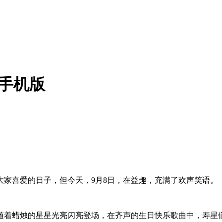
录手机版
大家喜爱的日子，但今天，9月8日，在益趣，充满了欢声笑语。
随着蜡烛的星星光亮闪亮登场，在齐声的生日快乐歌曲中，寿星