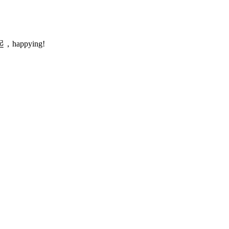
pying!