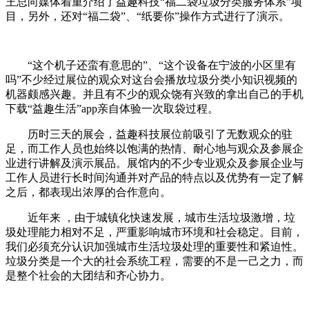
王总向媒体着重介绍了益趣科技“福二袋垃圾分类服务体系”项
目，另外，还对“福二袋”、“纸要你”操作方式进行了演示。
“这个机子还蛮有意思的”、“这个设备在宁波的小区里有
吗”不少经过展位的观众对这台会播放垃圾分类小知识视频的
机器颇感兴趣。并且有不少的观众饶有兴致的拿出自己的手机
下载“益趣生活”app亲自体验一次取袋过程。
历时三天的展会，益趣科技展位前吸引了无数观众的驻
足，而工作人员也始终以饱满的热情、耐心地与观众及参展企
业进行讲解及演示展品。展馆内的不少专业观众及参展企业与
工作人员进行长时间沟通并对产品的特点以及优势有一定了解
之后，都表现出浓厚的合作意向。
近年来 ，由于城镇化快速发展，城市生活垃圾激增，垃
圾处理能力相对不足，严重影响城市环境和社会稳定。目前，
我们必须充分认识加强城市生活垃圾处理的重要性和紧迫性。
垃圾分类是一个大的社会系统工程，需要的不是一己之力，而
是整个社会的大团结和齐心协力。