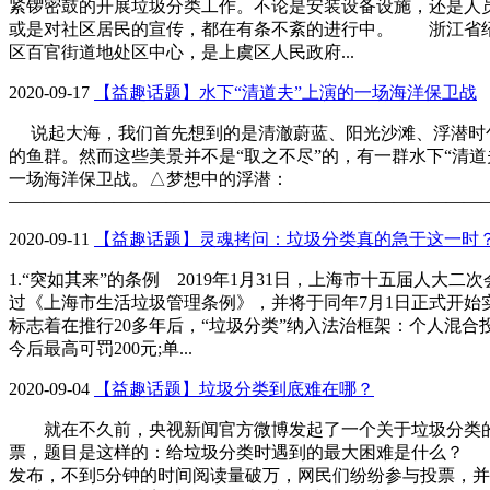
紧锣密鼓的开展垃圾分类工作。不论是安装设备设施，还是人
或是对社区居民的宣传，都在有条不紊的进行中。 浙江省
区百官街道地处区中心，是上虞区人民政府...
2020-09-17
【益趣话题】水下“清道夫”上演的一场海洋保卫战
说起大海，我们首先想到的是清澈蔚蓝、阳光沙滩、浮潜时
的鱼群。然而这些美景并不是“取之不尽”的，有一群水下“清道
一场海洋保卫战。△梦想中的浮潜：
—————————————————————————————
2020-09-11
【益趣话题】灵魂拷问：垃圾分类真的急于这一时
1.“突如其来”的条例 2019年1月31日，上海市十五届人大二
过《上海市生活垃圾管理条例》，并将于同年7月1日正式开始
标志着在推行20多年后，“垃圾分类”纳入法治框架：个人混合
今后最高可罚200元;单...
2020-09-04
【益趣话题】垃圾分类到底难在哪？
就在不久前，央视新闻官方微博发起了一个关于垃圾分类
票，题目是这样的：给垃圾分类时遇到的最大困难是什么？
发布，不到5分钟的时间阅读量破万，网民们纷纷参与投票，