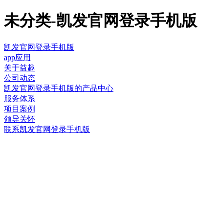
未分类-凯发官网登录手机版
凯发官网登录手机版
app应用
关于益趣
公司动态
凯发官网登录手机版的产品中心
服务体系
项目案例
领导关怀
联系凯发官网登录手机版