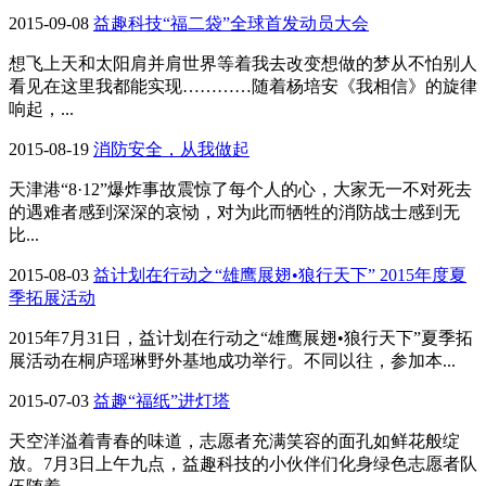
2015-09-08
益趣科技“福二袋”全球首发动员大会
想飞上天和太阳肩并肩世界等着我去改变想做的梦从不怕别人
看见在这里我都能实现…………随着杨培安《我相信》的旋律
响起，...
2015-08-19
消防安全，从我做起
天津港“8·12”爆炸事故震惊了每个人的心，大家无一不对死去
的遇难者感到深深的哀恸，对为此而牺牲的消防战士感到无
比...
2015-08-03
益计划在行动之“雄鹰展翅•狼行天下” 2015年度夏
季拓展活动
2015年7月31日，益计划在行动之“雄鹰展翅•狼行天下”夏季拓
展活动在桐庐瑶琳野外基地成功举行。不同以往，参加本...
2015-07-03
益趣“福纸”进灯塔
天空洋溢着青春的味道，志愿者充满笑容的面孔如鲜花般绽
放。7月3日上午九点，益趣科技的小伙伴们化身绿色志愿者队